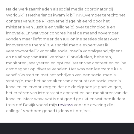
Na de werkzaamheden als social media coördinator bij
WorldSkills Netherlands kwam ik bij INNOvember terecht: het
congres vanuit de Rijksoverheid (geïnitieerd door het
ministerie van Justitie en Veiligheid) over technologie en
innovatie. En wat voor congres: heel de maand november
vonden maar liefst meer dan 100 online sessies plaats over
innoverende thema`s. Als social media expert was ik
verantwoordelijk voor alle social media voorafgaand, tijdens
en na afloop van INNOvember. Ontwikkelen, beheren,
monitoren, analyseren en optimaliseren van content en online
campagnes op diverse kanalen. Het was een leerzame klus:
vanaf niks starten met het schrijven van een social media
strategie, met het aanmaken van accounts op social media
kanalen en ervoor zorgen dat de doelgroep je gaat volgen,
het creëren van interessante content en het monitoren van de
kanalen. Maar wow, wat is dat goed gelukt en wat ben ik daar
trots op! Bekijk vooral mijn
reviews
voor de ervaring die
collega`s hebben gehad tijdens dit project.