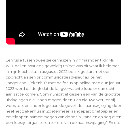
Een fusie tussen twee ziekenhuizen in vijf maanden tijd? Mij
WEL bellen! Wat een geweldig traject was dit waar ik helemaal
in mijn kracht sta. In augustus 2022 ben ik gestart met een
opdracht als senior communicatieadviseur a.i. bij het
LangeLand Ziekenhuis met de focus op online media. In januari
2023 werd duidelijk dat de langverwachte fusie er dan echt
aan zat te komen. Communicatief gezien één van de grootste
uitdagingen die ik heb mogen doen. Een nieuwe werkenbij-
website, een ander logo aan de gevel, de naamswijziging door
heel het ziekenhuis in Zoetermeer, aangepast briefpapier en
enveloppen, samenvoegen van de social kanalen en nog even
een feestje organiseren ter ere van de naamswijziging? En dat