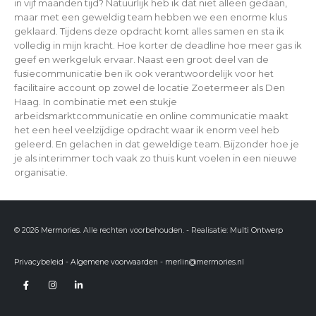
in vijf maanden tijd? Natuurlijk heb ik dat niet alleen gedaan,
maar met een geweldig team hebben we een enorme klus
geklaard. Tijdens deze opdracht komt alles samen en sta ik
volledig in mijn kracht. Hoe korter de deadline hoe meer gas ik
geef en werkgeluk ervaar. Naast een groot deel van de
fusiecommunicatie ben ik ook verantwoordelijk voor het
facilitaire account op zowel de locatie Zoetermeer als Den
Haag. In combinatie met een stukje
arbeidsmarktcommunicatie en online communicatie maakt
het een heel veelzijdige opdracht waar ik enorm veel heb
geleerd. En gelachen in dat geweldige team. Bijzonder hoe je
je als interimmer toch vaak zo thuis kunt voelen in een nieuwe
organisatie.
© 2026
Mermories
. Alle rechten voorbehouden. - Realisatie:
Multi Ontwerp
Privacybeleid
-
Algemene voorwaarden
-
merlin@mermories.nl